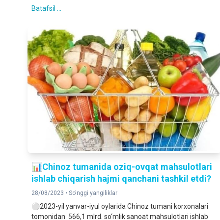
Batafsil ...
📊Chinoz tumanida oziq-ovqat mahsulotlari
ishlab chiqarish hajmi qanchani tashkil etdi?
28/08/2023 •
So'nggi yangiliklar
⚪️2023-yil yanvar-iyul oylarida Chinoz tumani korxonalari
tomonidan 566,1 mlrd. so‘mlik sanoat mahsulotlari ishlab