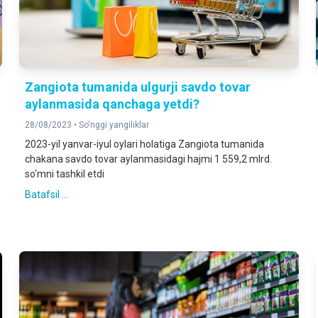
Zangiota tumanida ulgurji savdo tovar
aylanmasida qanchaga yetdi?
28/08/2023 •
So'nggi yangiliklar
2023-yil yanvar-iyul oylari holatiga Zangiota tumanida
chakana savdo tovar aylanmasidagi hajmi 1 559,2 mlrd.
so‘mni tashkil etdi
Batafsil ...