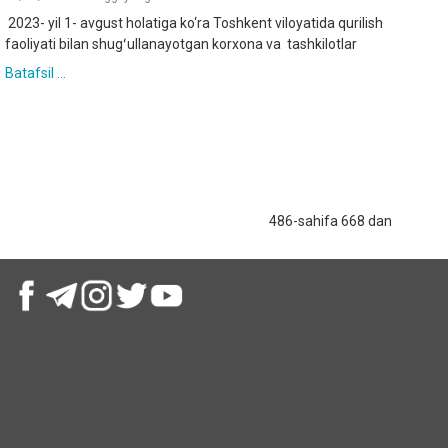
2023- yil 1- avgust holatiga ko‘ra Toshkent viloyatida qurilish
faoliyati bilan shugʻullanayotgan korxona va tashkilotlar
Batafsil ...
486-sahifa 668 dan