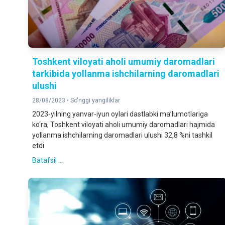
Toshkent viloyati aholi umumiy daromadlari
tarkibida yollanma ishchilarning daromadlari
ulushi
28/08/2023 •
So'nggi yangiliklar
2023-yilning yanvar-iyun oylari dastlabki ma’lumotlariga
ko‘ra, Toshkent viloyati aholi umumiy daromadlari hajmida
yollanma ishchilarning daromadlari ulushi 32,8 %ni tashkil
etdi
Batafsil ...