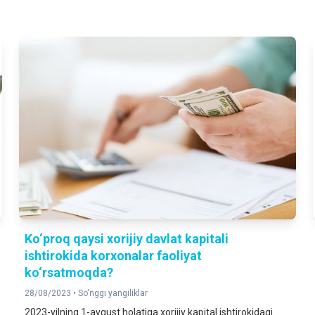
Ko‘proq qaysi xorijiy davlat kapitali
ishtirokida korxonalar faoliyat
ko‘rsatmoqda?
28/08/2023 •
So'nggi yangiliklar
2023-yilning 1-avgust holatiga xorijiy kapital ishtirokidagi