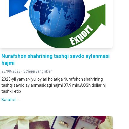
Nurafshon shahrining tashqi savdo aylanmasi
hajmi
28/08/2023 •
So'nggi yangiliklar
2023-yil yanvar-iyul oylari holatiga Nurafshon shahrining
tashqi savdo aylanmasidagi hajmi 37,9 mln.AQSh dollarini
tashkil etib
Batafsil ...