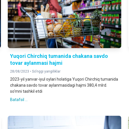
Yuqori Chirchiq tumanida chakana savdo
tovar aylanmasi hajmi
28/08/2023 •
So'nggi yangiliklar
2023-yil yanvar-iyul oylari holatiga Yuqori Chirchiq tumanida
chakana savdo tovar aylanmasidagi hajmi 380,4 mlrd.
so‘mni tashkil etdi
Batafsil ...