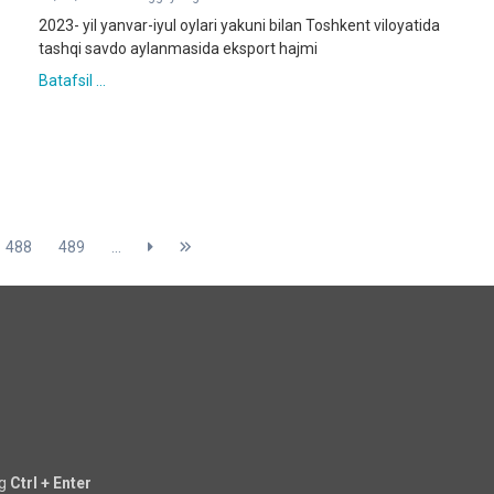
2023- yil yanvar-iyul oylari yakuni bilan Toshkent viloyatida
tashqi savdo aylanmasida eksport hajmi
Batafsil ...
488
489
...
ng
Ctrl + Enter