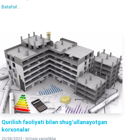
Batafsil ...
Qurilish faoliyati bilan shugʻullanayotgan
korxonalar
25/08/2023 •
So'nggi yangiliklar