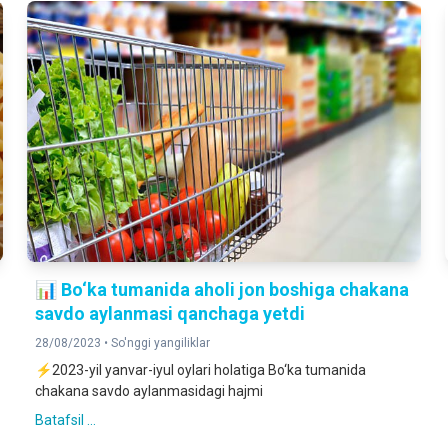
📊 Bo‘ka tumanida aholi jon boshiga chakana
savdo aylanmasi qanchaga yetdi
28/08/2023 •
So'nggi yangiliklar
⚡️2023-yil yanvar-iyul oylari holatiga Bo‘ka tumanida
chakana savdo aylanmasidagi hajmi
Batafsil ...