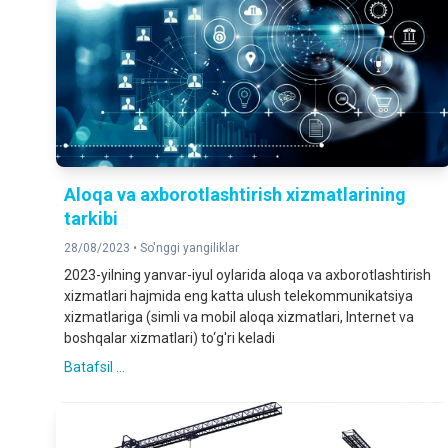
Aloqa va axborotlashtirish xizmatlarining
tarkibi
28/08/2023 •
So'nggi yangiliklar
2023-yilning yanvar-iyul oylarida aloqa va axborotlashtirish
xizmatlari hajmida eng katta ulush telekommunikatsiya
xizmatlariga (simli va mobil aloqa xizmatlari, Internet va
boshqalar xizmatlari) to‘g'ri keladi
Batafsil ...