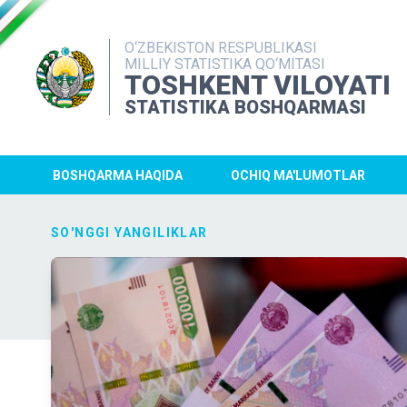
O‘ZBEKISTON RESPUBLIKASI
MILLIY STATISTIKA QO‘MITASI
TOSHKENT VILOYATI
STATISTIKA BOSHQARMASI
BOSHQARMA HAQIDA
OCHIQ MA'LUMOTLAR
SO'NGGI YANGILIKLAR