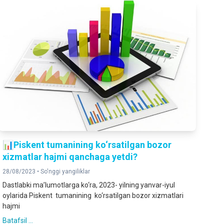
📊Piskent tumanining ko‘rsatilgan bozor
xizmatlar hajmi qanchaga yetdi?
28/08/2023 •
So'nggi yangiliklar
Dastlabki ma’lumotlarga ko‘ra, 2023- yilning yanvar-iyul
oylarida Piskent tumanining ko‘rsatilgan bozor xizmatlari
hajmi
Batafsil ...