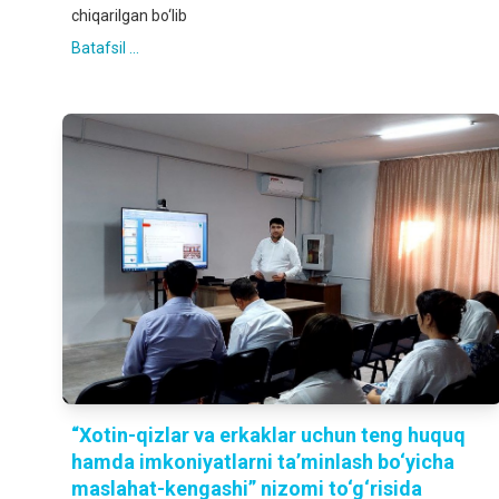
chiqarilgan bo‘lib
Batafsil ...
“Xotin-qizlar va erkaklar uchun teng huquq
hamda imkoniyatlarni ta’minlash bo‘yicha
maslahat-kengashi” nizomi to‘g‘risida