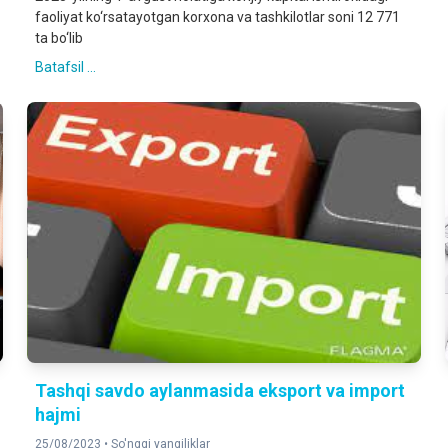
faoliyat ko‘rsatayotgan korxona va tashkilotlar soni 12 771
ta bo‘lib
Batafsil ...
Tashqi savdo aylanmasida eksport va import
hajmi
25/08/2023 •
So'nggi yangiliklar