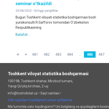
seminar o‘tkazildi
25/08/2023 •
So'nggi yangiliklar
Bugun Toshkent viloyati statistika boshqarmasi bosh
yuriskonsulti R.Gafforov tomonidan O‘zbekiston
Respublikasining
Batafsil ...
481
482
483
484
...
486
487
Toshkent viloyat statistika boshqarmasi
100198, Toshkent shahar, Mirobod tumani,
Yangi Qo'yliq ko'chasi, 2-uy.
info@toshvilstat.uz •
Sayt xaritasi
•
Veb-saytdan foydalanish uchun qo‘llanma
Ma`lumotda xato topdingizmi? Uni belgilang va quyidagilarni bosi