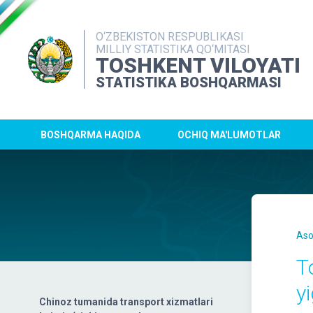
O‘ZBEKISTON RESPUBLIKASI
MILLIY STATISTIKA QO‘MITASI
TOSHKENT VILOYATI
STATISTIKA BOSHQARMASI
BOSHQARMA HAQIDA
OCHIQ MA'LUMOTLAR
Aso
T
yi
Chinoz tumanida transport xizmatlari