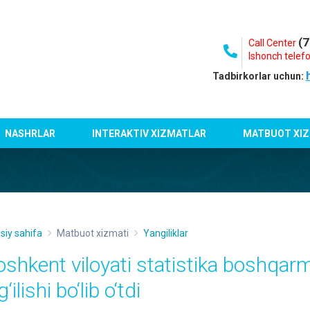
(7
Call Center
Ishonch telefo
Tadbirkorlar uchun:
NASHRLAR
INTERAKTIV XIZMATLAR
MATBUOT XIZ
siy sahifa
Matbuot xizmati
Yangiliklar
oshkent viloyati statistika boshqa
g‘ilishi bo‘lib o‘tdi