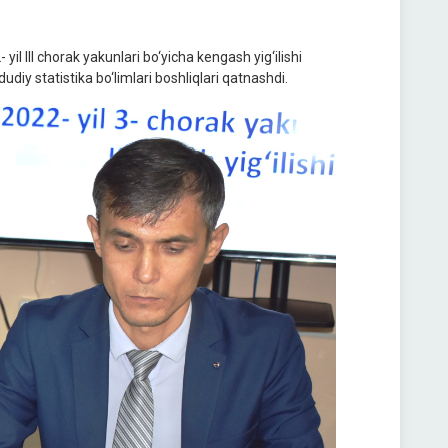
il III chorak yakunlari bo‘yicha kengash yig‘ilishi
diy statistika bo‘limlari boshliqlari qatnashdi.