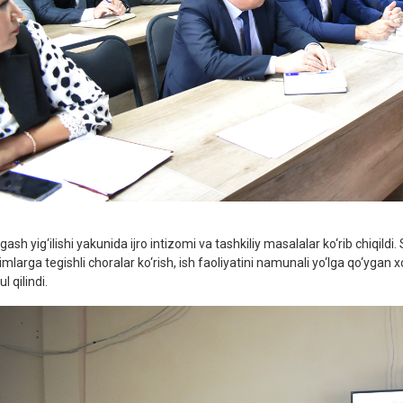
ash yig‘ilishi yakunida ijro intizomi va tashkiliy masalalar ko‘rib chiqil
mlarga tegishli choralar ko‘rish, ish faoliyatini namunali yo‘lga qo‘ygan x
l qilindi.