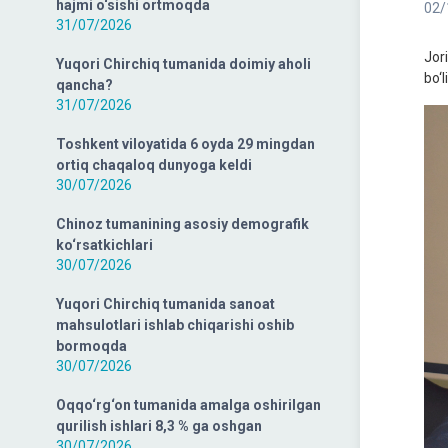
hajmi o‘sishi ortmoqda
02/
31/07/2026
Jori
Yuqori Chirchiq tumanida doimiy aholi
bo‘
qancha?
31/07/2026
Toshkent viloyatida 6 oyda 29 mingdan
ortiq chaqaloq dunyoga keldi
30/07/2026
Chinoz tumanining asosiy demografik
ko‘rsatkichlari
30/07/2026
Yuqori Chirchiq tumanida sanoat
mahsulotlari ishlab chiqarishi oshib
bormoqda
30/07/2026
Oqqo‘rg‘on tumanida amalga oshirilgan
qurilish ishlari 8,3 % ga oshgan
30/07/2026