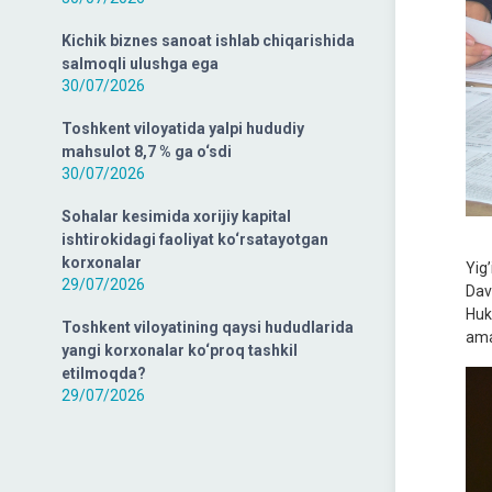
Kichik biznes sanoat ishlab chiqarishida
salmoqli ulushga ega
30/07/2026
Toshkent viloyatida yalpi hududiy
mahsulot 8,7 % ga o‘sdi
30/07/2026
Sohalar kesimida xorijiy kapital
ishtirokidagi faoliyat ko‘rsatayotgan
korxonalar
Yig
29/07/2026
Dav
Huku
Toshkent viloyatining qaysi hududlarida
ama
yangi korxonalar ko‘proq tashkil
etilmoqda?
29/07/2026