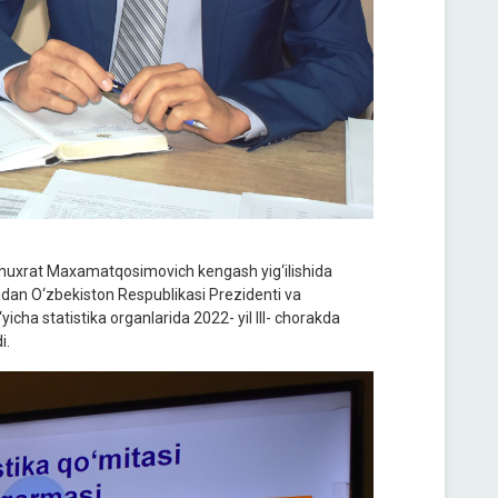
 Shuxrat Maxamatqosimovich kengash yig‘ilishida
asidan O‘zbekiston Respublikasi Prezidenti va
‘yicha statistika organlarida 2022- yil III- chorakda
i.