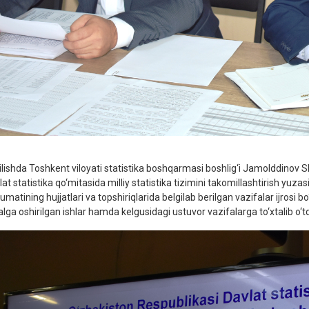
’ilishda Toshkent viloyati statistika boshqarmasi boshlig‘i Jamolddinov
lat statistika qo‘mitasida milliy statistika tizimini takomillashtirish yuz
matining hujjatlari va topshiriqlarida belgilab berilgan vazifalar ijrosi bo
lga oshirilgan ishlar hamda kelgusidagi ustuvor vazifalarga to‘xtalib o‘td