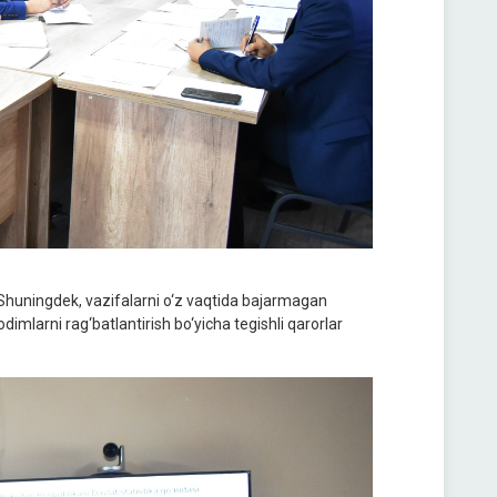
di. Shuningdek, vazifalarni o‘z vaqtida bajarmagan
odimlarni rag‘batlantirish bo‘yicha tegishli qarorlar