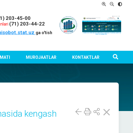
1) 203-45-00
(71) 203-44-22
nlari
hisobot.stat.uz
ga o'tish
MATI
MUROJAATLAR
KONTAKTLAR
rmasida kengash