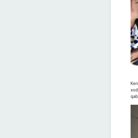
Keng
xodi
qabu