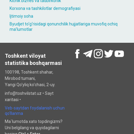
Kichik biznes va tadbirkorlik
Korxona va tashkilotlar demografiyasi
Ijtimoiy soha
Byudjet to‘g‘risidagi qonunchilik hujjatlariga muvofiq ochiq
maʼlumotlar
Toshkent viloyat
statistika boshqarmasi
100198, Toshkent shahar,
Mirobod tumani,
Yangi Qo'yliq ko'chasi, 2-uy.
info@toshvilstat.uz •
Sayt
xaritasi
•
Veb-saytdan foydalanish uchun
qo‘llanma
Ma`lumotda xato topdingizmi?
Uni belgilang va quyidagilarni