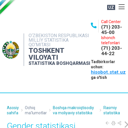
UZ
BOSHQARMA HAQIDA
Call Center
(71) 203-
OCHIQ MA'LUMOTLAR
45-00
O‘ZBEKISTON RESPUBLIKASI
Ishonch
NASHRLAR
MILLIY STATISTIKA
telefonlari
QO‘MITASI
(71) 203-
INTERAKTIV XIZMATLAR
TOSHKENT
44-22
VILOYATI
MATBUOT XIZMATI
Tadbirkorlar
STATISTIKA BOSHQARMASI
uchun:
MUROJAATLAR
hisobot.stat.uz
KONTAKTLAR
ga o'tish
Asosiy
Ochiq
Boshqa makroiqtisodiy
Rasmiy
sahifa
ma'lumotlar
va moliyaviy statistika
statistika
Gender statistikasi