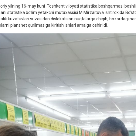
riy yilning 16-may kuni Toshkent viloyati statistika boshqarmasi boshli
ani statistika bo‘lim yetakchi mutaxassisi M.Mirzaitova ishtirokida Bo‘s
talik kuzatuvlari yuzasidan dislokatsion nuqtalarga chiqib, bozordagi narx
larni planshet qurilmasiga kiritish ishlari amalga oshirildi.