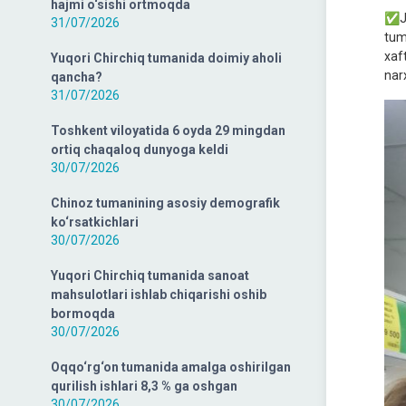
hajmi o‘sishi ortmoqda
✅Jo
31/07/2026
tum
xaf
Yuqori Chirchiq tumanida doimiy aholi
narx
qancha?
31/07/2026
Toshkent viloyatida 6 oyda 29 mingdan
ortiq chaqaloq dunyoga keldi
30/07/2026
Chinoz tumanining asosiy demografik
ko‘rsatkichlari
30/07/2026
Yuqori Chirchiq tumanida sanoat
mahsulotlari ishlab chiqarishi oshib
bormoqda
30/07/2026
Oqqo‘rg‘on tumanida amalga oshirilgan
qurilish ishlari 8,3 % ga oshgan
30/07/2026