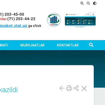
1) 203-45-00
(71) 203-44-22
nlari
hisobot.stat.uz
ga o'tish
MATI
MUROJAATLAR
KONTAKTLAR
kazildi