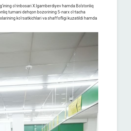
g‘ining o‘rinbosari X.Igamberdiyev hamda Bo‘stonliq
tonliq tumani dehqon bozorining 5-narx o‘rtacha
larining ko‘rsatkichlari va shaffofligi kuzatildi hamda