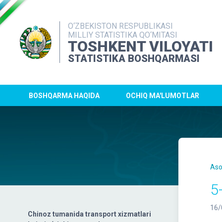
O‘ZBEKISTON RESPUBLIKASI
MILLIY STATISTIKA QO‘MITASI
TOSHKENT VILOYATI
STATISTIKA BOSHQARMASI
BOSHQARMA HAQIDA
OCHIQ MA'LUMOTLAR
Aso
5-
16/
Chinoz tumanida transport xizmatlari