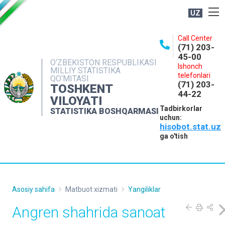
UZ
BOSHQARMA HAQIDA
Call Center
(71) 203-
OCHIQ MA'LUMOTLAR
45-00
O‘ZBEKISTON RESPUBLIKASI
Ishonch
NASHRLAR
MILLIY STATISTIKA
telefonlari
QO‘MITASI
(71) 203-
INTERAKTIV XIZMATLAR
TOSHKENT
44-22
VILOYATI
MATBUOT XIZMATI
Tadbirkorlar
STATISTIKA BOSHQARMASI
uchun:
MUROJAATLAR
hisobot.stat.uz
KONTAKTLAR
ga o'tish
Asosiy sahifa
Matbuot xizmati
Yangiliklar
Angren shahrida sanoat