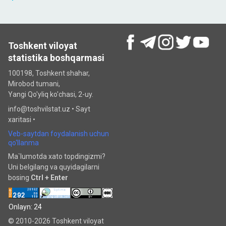
Toshkent viloyat
statistika boshqarmasi
100198, Toshkent shahar,
Mirobod tumani,
Yangi Qo'yliq ko'chasi, 2-uy.
info@toshvilstat.uz •
Sayt
xaritasi
•
Veb-saytdan foydalanish uchun
qo‘llanma
Ma`lumotda xato topdingizmi?
Uni belgilang va quyidagilarni
bosing
Ctrl + Enter
Onlayn: 24
© 2010-2026 Toshkent viloyat