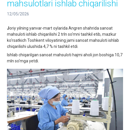
mahsulotlari ishlab chiqarilishi
12/05/2026
J
oriy yilning yanvar-mart oylarida Angren shahrida sanoat
mahsuloti ishlab chiqarilishi 2 trln so‘mni tashkil etib, mazkur
ko‘rsatkich Toshkent viloyatining jami sanoat mahsuloti ishlab
chiqarilishi ulushida 4,7 % ni tashkil etdi.
Ishlab chiqarilgan sanoat mahsuloti hajmi aholi jon boshiga 10,7
mln so‘mga yetdi.