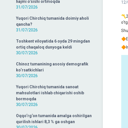
hajmi o‘sishi ortmoqda
12/
31/07/2026
〽️2
Yuqori Chirchiq tumanida doimiy aholi
o‘tg
qancha?
31/07/2026
Shu
🔶E
Toshkent viloyatida 6 oyda 29 mingdan
ortiq chaqaloq dunyoga keldi
🔶I
30/07/2026
Chinoz tumanining asosiy demografik
ko‘rsatkichlari
30/07/2026
Yuqori Chirchiq tumanida sanoat
mahsulotlari ishlab chiqarishi oshib
bormoqda
30/07/2026
Oqqo‘rg‘on tumanida amalga oshirilgan
qurilish ishlari 8,3 % ga oshgan
30/07/2026