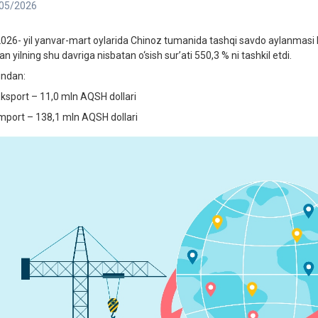
05/2026
026- yil yanvar-mart oylarida Chinoz tumanida tashqi savdo aylanmasi h
an yilning shu davriga nisbatan o‘sish sur’ati 550,3 % ni tashkil etdi.
ndan:
ksport – 11,0 mln AQSH dollari
mport – 138,1 mln AQSH dollari