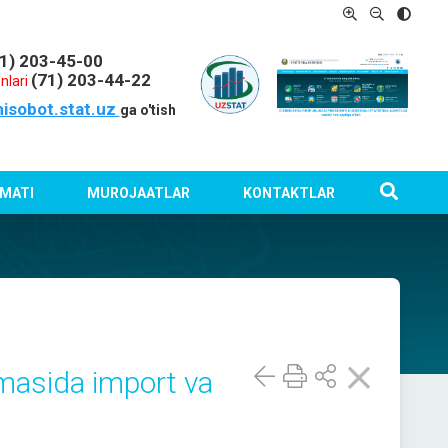
1) 203-45-00
(71) 203-44-22
nlari
hisobot.stat.uz
ga o'tish
MATI
MUROJAATLAR
KONTAKTLAR
masida import va