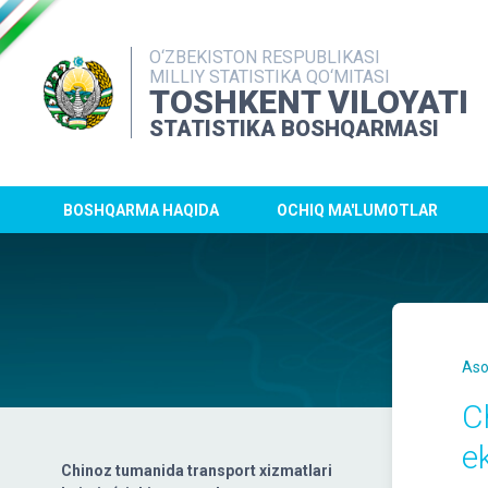
O‘ZBEKISTON RESPUBLIKASI
MILLIY STATISTIKA QO‘MITASI
TOSHKENT VILOYATI
STATISTIKA BOSHQARMASI
BOSHQARMA HAQIDA
OCHIQ MA'LUMOTLAR
Aso
C
e
Chinoz tumanida transport xizmatlari