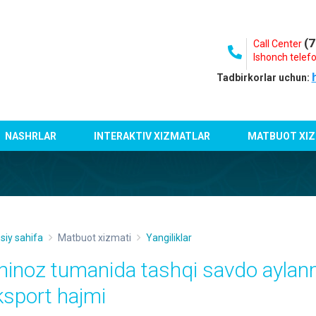
(7
Call Center
Ishonch telefo
Tadbirkorlar uchun:
NASHRLAR
INTERAKTIV XIZMATLAR
MATBUOT XIZ
siy sahifa
Matbuot xizmati
Yangiliklar
hinoz tumanida tashqi savdo aylan
ksport hajmi