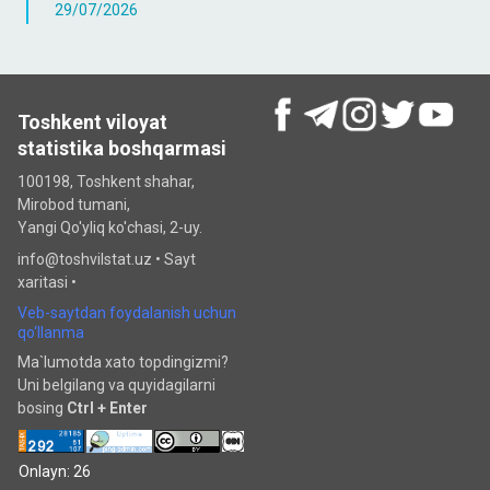
29/07/2026
Toshkent viloyat
statistika boshqarmasi
100198, Toshkent shahar,
Mirobod tumani,
Yangi Qo'yliq ko'chasi, 2-uy.
info@toshvilstat.uz •
Sayt
xaritasi
•
Veb-saytdan foydalanish uchun
qo‘llanma
Ma`lumotda xato topdingizmi?
Uni belgilang va quyidagilarni
bosing
Ctrl + Enter
Onlayn: 26