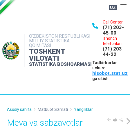
UZ
BOSHQARMA HAQIDA
Call Center
(71) 203-
OCHIQ MA'LUMOTLAR
45-00
O‘ZBEKISTON RESPUBLIKASI
Ishonch
NASHRLAR
MILLIY STATISTIKA
telefonlari
QO‘MITASI
(71) 203-
INTERAKTIV XIZMATLAR
TOSHKENT
44-22
VILOYATI
MATBUOT XIZMATI
Tadbirkorlar
STATISTIKA BOSHQARMASI
uchun:
MUROJAATLAR
hisobot.stat.uz
KONTAKTLAR
ga o'tish
Asosiy sahifa
Matbuot xizmati
Yangiliklar
Meva va sabzavotlar