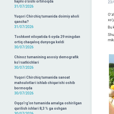
hajmi o‘sishi ortmoqda
23/
31/07/2026
Oʻz
Yuqori Chirchiq tumanida doimiy aholi
xoʻ
qancha?
31/07/2026
Bu 
Shu
Toshkent viloyatida 6 oyda 29 mingdan
mik
ortiq chaqaloq dunyoga keldi
30/07/2026
Chinoz tumanining asosiy demografik
ko‘rsatkichlari
30/07/2026
Yuqori Chirchiq tumanida sanoat
mahsulotlari ishlab chiqarishi oshib
bormoqda
30/07/2026
Oqqo‘rg‘on tumanida amalga oshirilgan
qurilish ishlari 8,3 % ga oshgan
30/07/2026