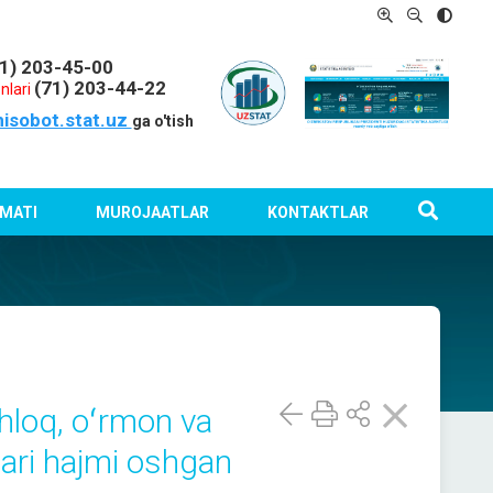
1) 203-45-00
(71) 203-44-22
nlari
hisobot.stat.uz
ga o'tish
MATI
MUROJAATLAR
KONTAKTLAR
shloq, oʻrmon va
)lari hajmi oshgan