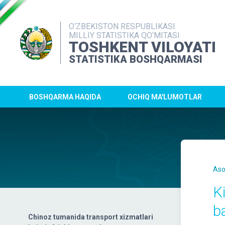
O‘ZBEKISTON RESPUBLIKASI
MILLIY STATISTIKA QO‘MITASI
TOSHKENT VILOYATI
STATISTIKA BOSHQARMASI
BOSHQARMA HAQIDA
OCHIQ MA'LUMOTLAR
Aso
K
b
Chinoz tumanida transport xizmatlari