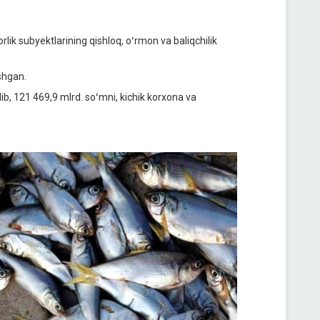
lik subyektlarining qishloq, oʻrmon va baliqchilik
shgan.
ib, 121 469,9 mlrd. soʻmni, kichik korxona va