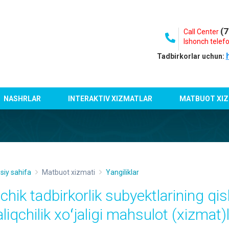
(7
Call Center
Ishonch telefo
Tadbirkorlar uchun:
NASHRLAR
INTERAKTIV XIZMATLAR
MATBUOT XIZ
siy sahifa
Matbuot xizmati
Yangiliklar
ichik tadbirkorlik subyektlarining qi
aliqchilik xoʻjaligi mahsulot (xizmat