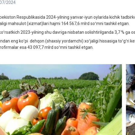
07/2024
bekiston Respublikasida 2024-yilning yanvar-iyun oylarida kichik tadbirkor
jaligi mahsulot (xizmat)lari hajmi 164 567,6 mlrd soʻmni tashkil etgan.
koʻrsatkich 2023-yilning shu davriga nisbatan solishtirilganda 3,7 % ga o
ndan eng koʻpi dehqon (shaxsiy yordamchi) xoʻjaligi hissasiga toʻgʻri kel
rofirmalar esa 43 097,7 mlrd soʻmni tashkil etgan.